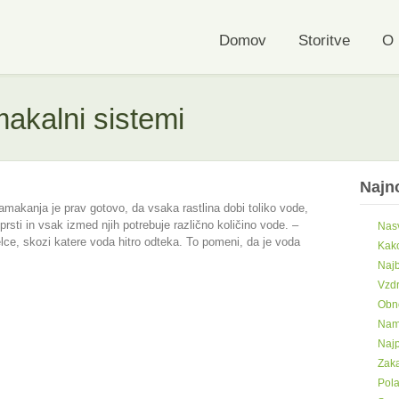
Domov
Storitve
O 
akalni sistemi
Najno
 namakanja je prav gotovo, da vsaka rastlina dobi toliko vode,
 prsti in vsak izmed njih potrebuje različno količino vode. –
Nasv
ce, skozi katere voda hitro odteka. To pomeni, da je voda
Kako
Najb
Vzdr
Obno
Nama
Najp
Zaka
Pola