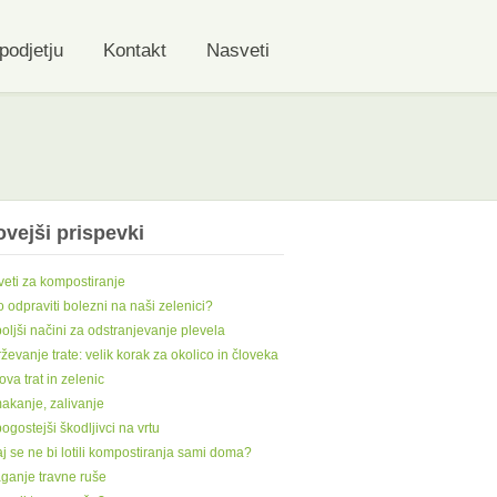
podjetju
Kontakt
Nasveti
vejši prispevki
eti za kompostiranje
 odpraviti bolezni na naši zelenici?
oljši načini za odstranjevanje plevela
ževanje trate: velik korak za okolico in človeka
va trat in zelenic
kanje, zalivanje
ogostejši škodljivci na vrtu
j se ne bi lotili kompostiranja sami doma?
ganje travne ruše