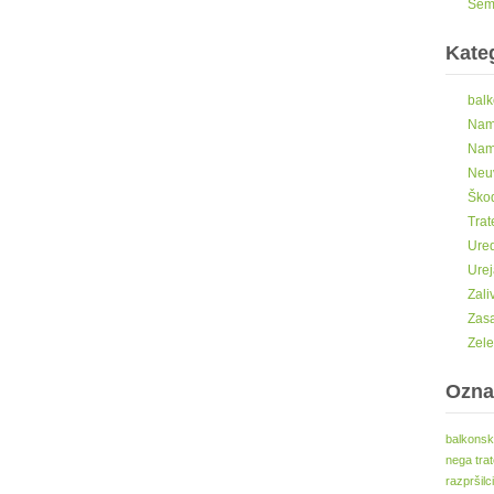
Seme
Kateg
balk
Nama
Nam
Neu
Škod
Trat
Ured
Urej
Zali
Zasa
Zele
Ozna
balkonsk
nega tra
razpršilci