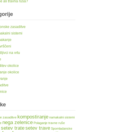
 ali travna ruša?
orije
onske zasaditve
kalni sistemi
akanje
vrščeni
ljivci na vrtu
e
itev okolice
anje okolice
vanje
ditve
nice
ke
kompostiranje
e zasaditve
namakalni sistemi
nega zelenice
te
Polaganje travne ruše
setev trate
setev trave
Spomladanske