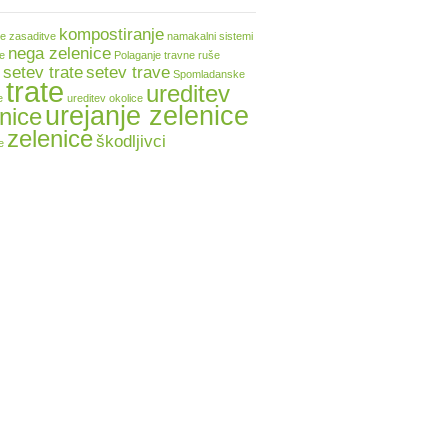
kompostiranje
e zasaditve
namakalni sistemi
nega zelenice
te
Polaganje travne ruše
setev trate
setev trave
Spomladanske
trate
ureditev
e
ureditev okolice
urejanje zelenice
nice
zelenice
škodljivci
e