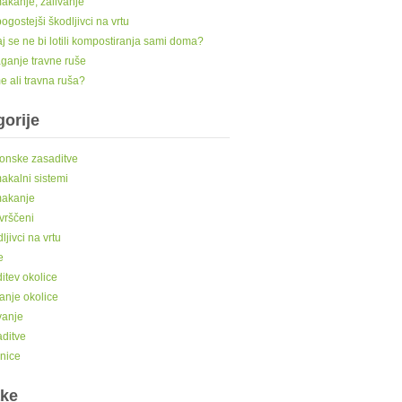
kanje, zalivanje
ogostejši škodljivci na vrtu
j se ne bi lotili kompostiranja sami doma?
ganje travne ruše
 ali travna ruša?
orije
onske zasaditve
kalni sistemi
akanje
vrščeni
ljivci na vrtu
e
itev okolice
anje okolice
vanje
ditve
nice
ke