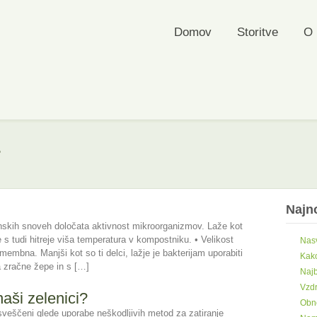
Domov
Storitve
O 
r
Najno
nskih snoveh določata aktivnost mikroorganizmov. Laže kot
se s tudi hitreje viša temperatura v kompostniku. • Velikost
Nasv
embna. Manjši kot so ti delci, lažje je bakterijam uporabiti
Kako
a zračne žepe in s […]
Najb
Vzdr
naši zelenici?
Obno
j osveščeni glede uporabe neškodljivih metod za zatiranje