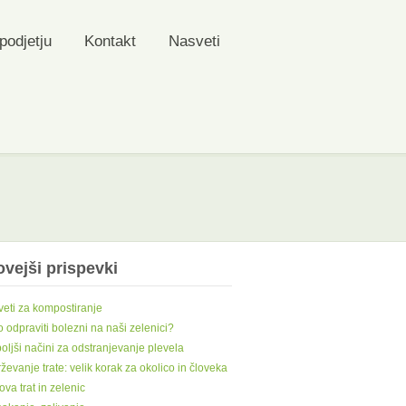
podjetju
Kontakt
Nasveti
vejši prispevki
eti za kompostiranje
 odpraviti bolezni na naši zelenici?
oljši načini za odstranjevanje plevela
ževanje trate: velik korak za okolico in človeka
va trat in zelenic