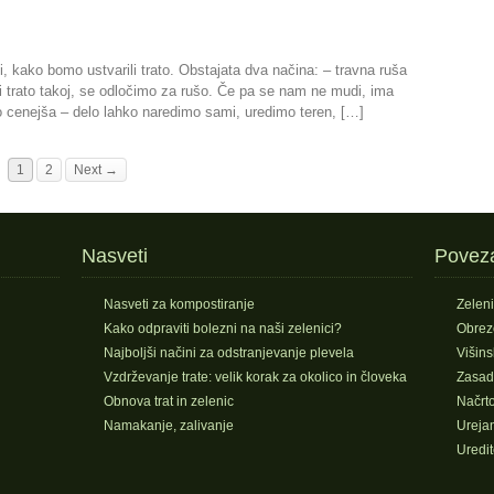
, kako bomo ustvarili trato. Obstajata dva načina: – travna ruša
ti trato takoj, se odločimo za rušo. Če pa se nam ne mudi, ima
o cenejša – delo lahko naredimo sami, uredimo teren, […]
1
2
Next →
Nasveti
Povez
Nasveti za kompostiranje
Zelen
Kako odpraviti bolezni na naši zelenici?
Obrez
Najboljši načini za odstranjevanje plevela
Višin
Vzdrževanje trate: velik korak za okolico in človeka
Zasad
Obnova trat in zelenic
Načrto
Namakanje, zalivanje
Urejan
Uredit