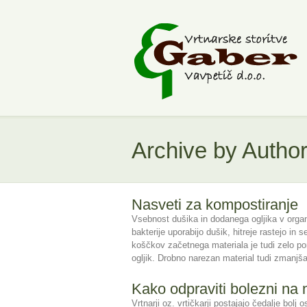
Archive by Autho
Nasveti za kompostiranje
Vsebnost dušika in dodanega ogljika v orga
bakterije uporabijo dušik, hitreje rastejo in 
koščkov začetnega materiala je tudi zelo pom
ogljik. Drobno narezan material tudi zmanjš
Kako odpraviti bolezni na 
Vrtnarji oz. vrtičkarji postajajo čedalje bol