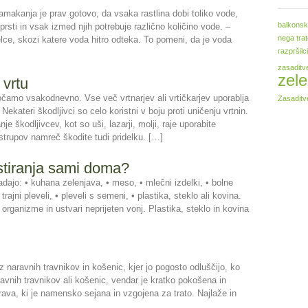
 namakanja je prav gotovo, da vsaka rastlina dobi toliko vode,
balkonsk
 prsti in vsak izmed njih potrebuje različno količino vode. –
nega tra
ce, skozi katere voda hitro odteka. To pomeni, da je voda
razpršilci
zasaditv
zele
 vrtu
soočamo vsakodnevno. Vse več vrtnarjev ali vrtičkarjev uporablja
Zasaditv
ekateri škodljivci so celo koristni v boju proti uničenju vrtnin.
e škodljivcev, kot so uši, lazarji, molji, raje uporabite
trupov namreč škodite tudi pridelku. […]
ostiranja sami doma?
jo: • kuhana zelenjava, • meso, • mlečni izdelki, • bolne
• trajni pleveli, • pleveli s semeni, • plastika, steklo ali kovina.
organizme in ustvari neprijeten vonj. Plastika, steklo in kovina
z naravnih travnikov in košenic, kjer jo pogosto odluščijo, ko
ravnih travnikov ali košenic, vendar je kratko pokošena in
rava, ki je namensko sejana in vzgojena za trato. Najlaže in