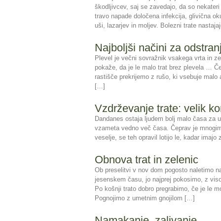
škodljivcev, saj se zavedajo, da so nekateri 
travo napade določena infekcija, glivična ok
uši, lazarjev in moljev. Bolezni trate nastaja
Najboljši načini za odstran
Plevel je večni sovražnik vsakega vrta in z
pokaže, da je le malo trat brez plevela … Če 
rastišče prekrijemo z rušo, ki vsebuje malo 
[…]
Vzdrževanje trate: velik ko
Dandanes ostaja ljudem bolj malo časa za ure
vzameta vedno več časa. Čeprav je mnogim k
veselje, se teh opravil lotijo le, kadar imaj
Obnova trat in zelenic
Ob preselitvi v nov dom pogosto naletimo na
jesenskem času, jo najprej pokosimo, z viso
Po košnji trato dobro pregrabimo, če je le 
Pognojimo z umetnim gnojilom […]
Namakanje, zalivanje