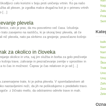
Nama
škodljivci celo koristni v boju proti uničenju vrtnin. Ko pa našo
Najp
užba ali plesen, je zgodba malce drugačna kot je v primeru vrtnih
Zaka
jo […]
Pola
Seme
jevanje plevela
elenice, zato je prav, da mu posvetimo več časa. Izkušnja
Kateg
trato zasejemo na rastišču, ki je skoraj brez plevela, ali če
ali nič plevela, nato pa skrbimo za gnojenje, pravočasno košnjo
balk
Nama
rak za okolico in človeka
Nam
janje okolice in vrta, saj jim služba in borba za golo preživetje
Neu
ošnja trave, zalivanje in prezračevanje zemlje v sprostitev in
Škod
o za to čas in možnost. Čeprav je čas relativen in je od […]
Trat
Ured
Urej
 zanemarjene trate, ki je polna plevela. V spomladanskem ali
Zali
ko nastavljenimi noži, da jih ne poškodujemo s predebelo travo.
Zasa
mogoče z žičnato metlo, da odstranimo odmrle trave in mah.
Zele
Ozna