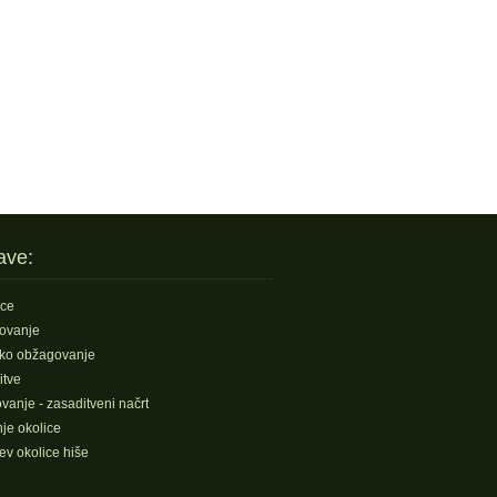
ave:
ice
ovanje
sko obžagovanje
itve
vanje - zasaditveni načrt
je okolice
ev okolice hiše