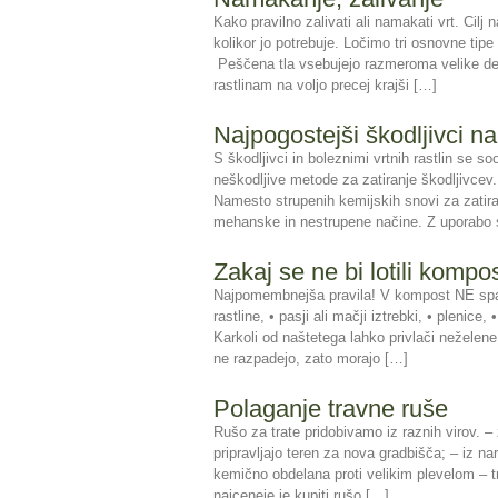
Kako pravilno zalivati ali namakati vrt. Cilj
kolikor jo potrebuje. Ločimo tri osnovne tipe
Peščena tla vsebujejo razmeroma velike del
rastlinam na voljo precej krajši […]
Najpogostejši škodljivci na
S škodljivci in boleznimi vrtnih rastlin se 
neškodljive metode za zatiranje škodljivcev. N
Namesto strupenih kemijskih snovi za zatiranj
mehanske in nestrupene načine. Z uporabo s
Zakaj se ne bi lotili komp
Najpomembnejša pravila! V kompost NE spada
rastline, • pasji ali mačji iztrebki, • plenice, 
Karkoli od naštetega lahko privlači neželene 
ne razpadejo, zato morajo […]
Polaganje travne ruše
Rušo za trate pridobivamo iz raznih virov. – 
pripravljajo teren za nova gradbišča; – iz na
kemično obdelana proti velikim plevelom – t
najceneje je kupiti rušo […]